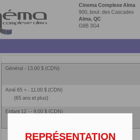
Cinema Complexe Alma
900, boul. des Cascades
Alma, QC
G8B 3G4
Général - 13.00 $ (CDN)
Ainé 65 + - 11.00 $ (CDN)
(65 ans et plus)
Enfant 12 - - 9.00 $ (CDN)
(2-12 ans)
REPRÉSENTATION