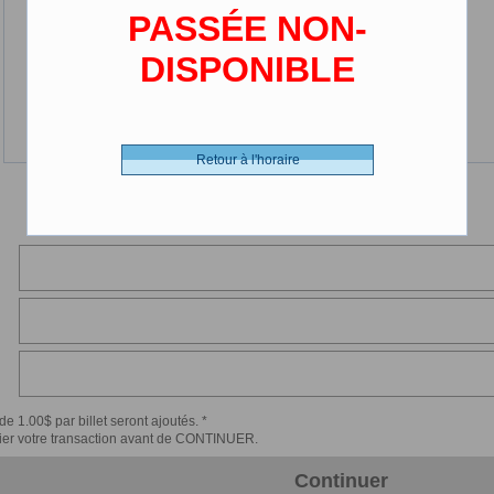
PASSÉE NON-
DISPONIBLE
Retour à l'horaire
de 1.00$ par billet seront ajoutés. *
érifier votre transaction avant de CONTINUER.
Continuer