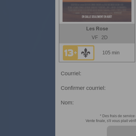
Les Rose
VF
2D
105 min
Courriel:
Confirmer courriel:
Nom:
* Des frais de service 
Vente finale, s'il vous plait v