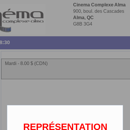
Cinema Complexe Alma
900, boul. des Cascades
Alma, QC
G8B 3G4
8:30
Mardi - 8.00 $ (CDN)
REPRÉSENTATION