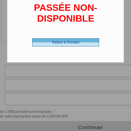
PASSÉE NON-
DISPONIBLE
Retour à l'horaire
de 1.00$ par billet seront ajoutés. *
érifier votre transaction avant de CONTINUER.
Continuer