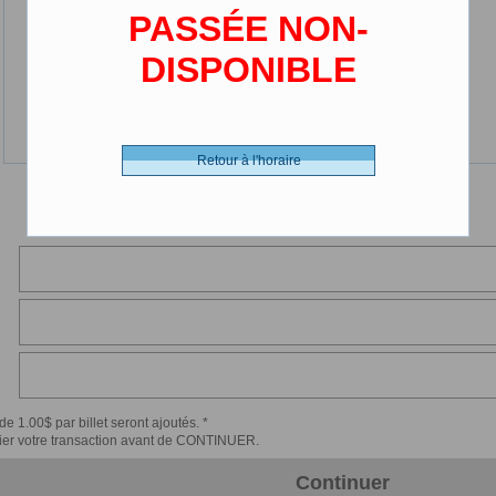
PASSÉE NON-
DISPONIBLE
Retour à l'horaire
de 1.00$ par billet seront ajoutés. *
érifier votre transaction avant de CONTINUER.
Continuer