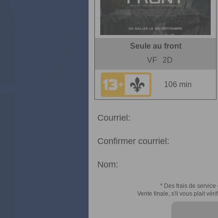
Seule au front
VF
2D
106 min
Courriel:
Confirmer courriel:
Nom:
* Des frais de service 
Vente finale, s'il vous plait v