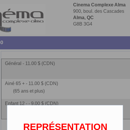
Cinema Complexe Alma
900, boul. des Cascades
Alma, QC
G8B 3G4
50
Général - 11.00 $ (CDN)
Ainé 65 + - 11.00 $ (CDN)
(65 ans et plus)
Enfant 12 - - 9.00 $ (CDN)
(2-12 ans)
REPRÉSENTATION