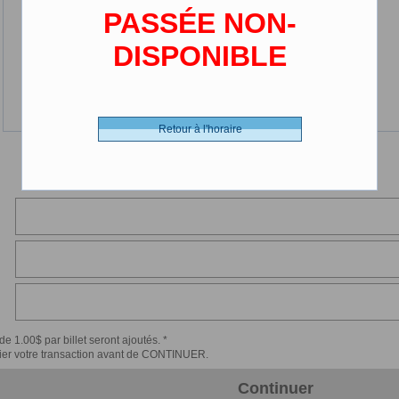
PASSÉE NON-
DISPONIBLE
Retour à l'horaire
de 1.00$ par billet seront ajoutés. *
érifier votre transaction avant de CONTINUER.
Continuer