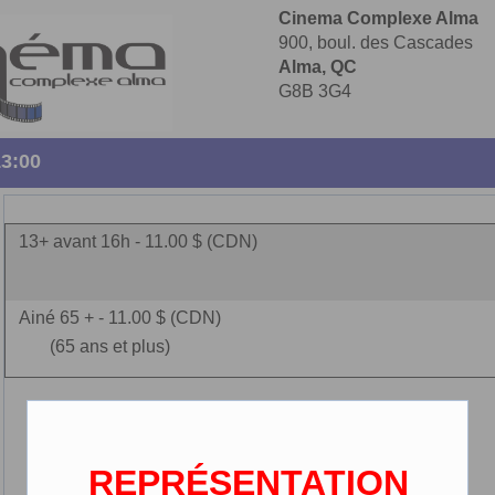
Cinema Complexe Alma
900, boul. des Cascades
Alma, QC
G8B 3G4
13:00
13+ avant 16h - 11.00 $ (CDN)
Ainé 65 + - 11.00 $ (CDN)
(65 ans et plus)
REPRÉSENTATION