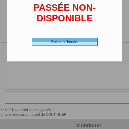
PASSÉE NON-
DISPONIBLE
Retour à l'horaire
de 1.00$ par billet seront ajoutés. *
érifier votre transaction avant de CONTINUER.
Continuer