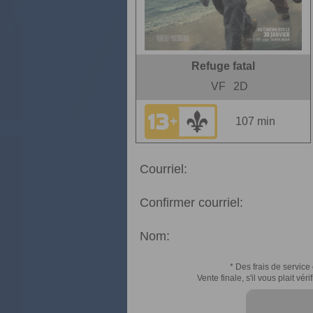
Refuge fatal
VF
2D
107 min
Courriel:
Confirmer courriel:
Nom:
* Des frais de service 
Vente finale, s'il vous plait v