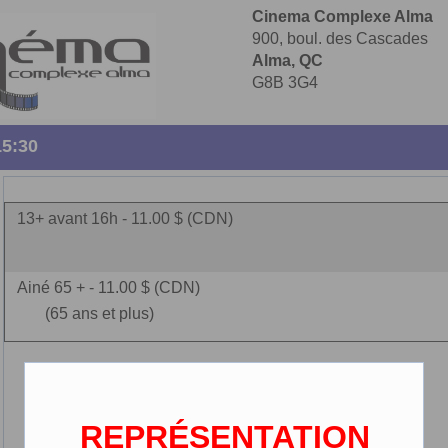
Cinema Complexe Alma
900, boul. des Cascades
Alma, QC
G8B 3G4
15:30
13+ avant 16h - 11.00 $ (CDN)
Ainé 65 + - 11.00 $ (CDN)
(65 ans et plus)
REPRÉSENTATION