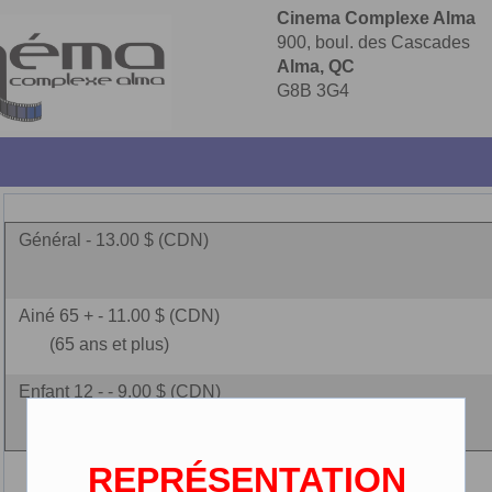
Cinema Complexe Alma
900, boul. des Cascades
Alma, QC
G8B 3G4
Général - 13.00 $ (CDN)
Ainé 65 + - 11.00 $ (CDN)
(65 ans et plus)
Enfant 12 - - 9.00 $ (CDN)
(2-12 ans)
REPRÉSENTATION