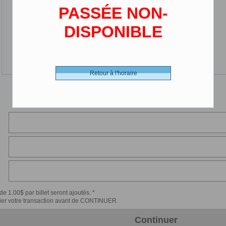
PASSÉE NON-
DISPONIBLE
Retour à l'horaire
de 1.00$ par billet seront ajoutés. *
érifier votre transaction avant de CONTINUER.
Continuer